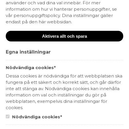
använder och vad dina val innebär. För mer
ENGLISH
information om hur vi hanterar personuppgifter, se
vår personuppgiftspolicy. Dina inställningar gäller
RESTAURANG
endast på den här webbsidan.
PERSONUPPGIFTSPOLICY
Aktivera allt och spara
KARRIÄR
Egna inställningar
Morningstar Brands | Tulegatan 4, 113 53 Stockholm | +46 (0)8 440 85 80 |
info@morningstarbrands.se
Nödvändiga cookies*
Dessa cookies är nödvändiga för att webbplatsen ska
fungera på ett säkert och korrekt sätt, och går därför
inte att stänga av. Nödvändiga cookies kan innehålla
information om val och inställningar du gör på
webbplatsen, exempelvis dina inställningar för
cookies.
Nödvändiga cookies*