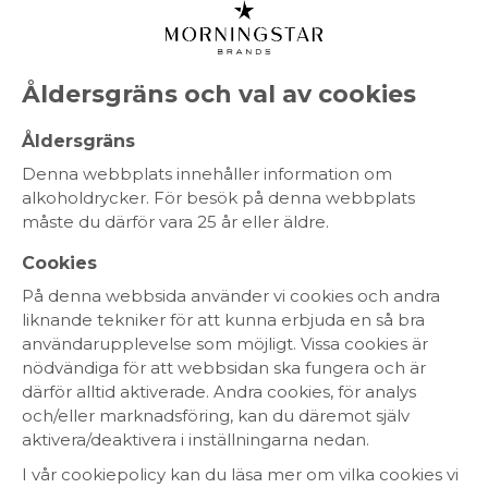
MENY
Åldersgräns och val av cookies
Åldersgräns
Denna webbplats innehåller information om
alkoholdrycker. För besök på denna webbplats
måste du därför vara 25 år eller äldre.
HEM
Cookies
På denna webbsida använder vi cookies och andra
SORTIMENT
liknande tekniker för att kunna erbjuda en så bra
användarupplevelse som möjligt. Vissa cookies är
OM OSS
nödvändiga för att webbsidan ska fungera och är
därför alltid aktiverade. Andra cookies, för analys
HÅLLBARHET
och/eller marknadsföring, kan du däremot själv
aktivera/deaktivera i inställningarna nedan.
KONTAKT
I vår cookiepolicy kan du läsa mer om vilka cookies vi