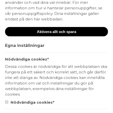
använder och vad dina val innebär. För mer
Ekologiskt
KRAV-märkt
information om hur vi hanterar personuppgifter, se
Fairtrade
Fair for Life
vår personuppgiftspolicy. Dina inställningar gäller
Fair´n Green
WIETA
endast på den här webbsidan.
SÖK EFTER PRODUKT
Aktivera allt och spara
Egna inställningar
Nödvändiga cookies*
Dessa cookies är nödvändiga för att webbplatsen ska
fungera på ett säkert och korrekt sätt, och går därför
inte att stänga av. Nödvändiga cookies kan innehålla
information om val och inställningar du gör på
Catch & Release Sauvignon Blanc
webbplatsen, exempelvis dina inställningar för
Organic Tetra
cookies.
95 kr
Nödvändiga cookies*
VITT VIN
FRANKRIKE