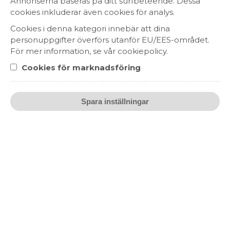
Annonserna baseras på ditt surfbeteende. Dessa
cookies inkluderar även cookies för analys.
Cookies i denna kategori innebär att dina
personuppgifter överförs utanför EU/EES-området.
För mer information, se vår cookiepolicy.
Cookies för marknadsföring
Fisk Pure Raw Salty Caramel
239 kr
SPRIT
Spara inställningar