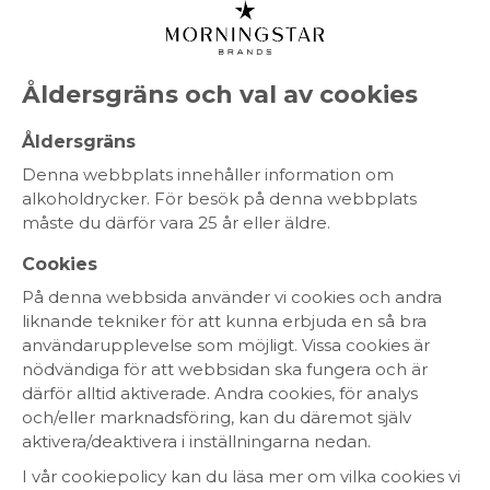
MENY
Åldersgräns och val av cookies
Sortiment
Åldersgräns
Denna webbplats innehåller information om
Vi marknadsför några av Sveriges största
alkoholdrycker. För besök på denna webbplats
varumärken inom både vin, champagne och
måste du därför vara 25 år eller äldre.
sprit. I vårt sortiment hittar du en mängd
populära varumärken och producenter med
Cookies
olika ursprung och stilar.
På denna webbsida använder vi cookies och andra
liknande tekniker för att kunna erbjuda en så bra
användarupplevelse som möjligt. Vissa cookies är
nödvändiga för att webbsidan ska fungera och är
RÖTT VIN
VITT VIN
CHAMPAGNE
därför alltid aktiverade. Andra cookies, för analys
MOUSSERANDE
ROSÉVIN
SPRIT
och/eller marknadsföring, kan du däremot själv
aktivera/deaktivera i inställningarna nedan.
I vår cookiepolicy kan du läsa mer om vilka cookies vi