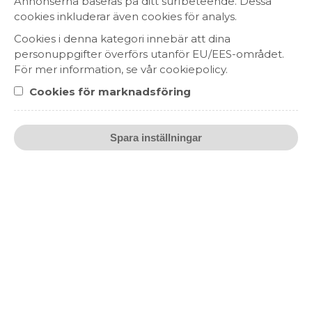
Annonserna baseras på ditt surfbeteende. Dessa
cookies inkluderar även cookies för analys.
MOUSSERANDE
WESTERN CAPE, SYDAFRIKA
Cookies i denna kategori innebär att dina
personuppgifter överförs utanför EU/EES-området.
För mer information, se vår cookiepolicy.
Cookies för marknadsföring
HEM
SORTIMENT
Spara inställningar
OM OSS
HÅLLBARHET
KONTAKT
ENGLISH
RESTAURANG