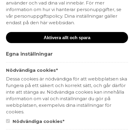
använder och vad dina val innebär. För mer
information om hur vi hanterar personuppgifter, se
vår personuppgiftspolicy. Dina inställningar gäller
endast på den här webbsidan.
Aktivera allt och spara
Egna inställningar
NS della Neve Extra Brut Rosé
Metodo Classico
299 kr
Nödvändiga cookies*
MOUSSERANDE
Dessa cookies är nödvändiga för att webbplatsen ska
PIEMONTE, ITALIEN
fungera på ett säkert och korrekt sätt, och går därför
inte att stänga av. Nödvändiga cookies kan innehålla
information om val och inställningar du gör på
webbplatsen, exempelvis dina inställningar för
cookies.
Nödvändiga cookies*