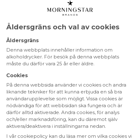
MENY
Åldersgräns och val av cookies
Mousserande
Åldersgräns
Denna webbplats innehåller information om
alkoholdrycker. För besök på denna webbplats
måste du därför vara 25 år eller äldre.
RÖTT VIN
VITT VIN
CHAMPAGNE
MOUSSERANDE
ROSÉVIN
SPRIT
Cookies
På denna webbsida använder vi cookies och andra
liknande tekniker för att kunna erbjuda en så bra
Ekologiskt
KRAV-märkt
användarupplevelse som möjligt. Vissa cookies är
nödvändiga för att webbsidan ska fungera och är
Fairtrade
Fair for Life
därför alltid aktiverade. Andra cookies, för analys
Fair´n Green
WIETA
och/eller marknadsföring, kan du däremot själv
aktivera/deaktivera i inställningarna nedan.
I vår cookiepolicy kan du läsa mer om vilka cookies vi
NYHET