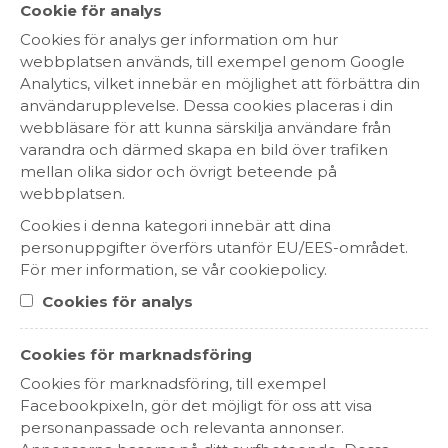
Cookie för analys
Cookies för analys ger information om hur
webbplatsen används, till exempel genom Google
Analytics, vilket innebär en möjlighet att förbättra din
Cruse Blanc de Blanc Brut
användarupplevelse. Dessa cookies placeras i din
89 kr
webbläsare för att kunna särskilja användare från
MOUSSERANDE
varandra och därmed skapa en bild över trafiken
FRANKRIKE
mellan olika sidor och övrigt beteende på
webbplatsen.
Cookies i denna kategori innebär att dina
personuppgifter överförs utanför EU/EES-området.
För mer information, se vår cookiepolicy.
Cookies för analys
Cookies för marknadsföring
Cookies för marknadsföring, till exempel
Facebookpixeln, gör det möjligt för oss att visa
Petite Belle Sparkling Brut
personanpassade och relevanta annonser.
99 kr