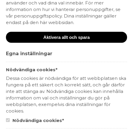
Fisk Pure Raw Salty
använder och vad dina val innebär. För mer
information om hur vi hanterar personuppgifter, se
Caramel
vår personuppgiftspolicy. Dina inställningar gäller
endast på den här webbsidan.
239 kr (191,20 kr)
(nr. 81217)
•
Sprit
•
Aktivera allt och spara
En likör med smak av mjuk gräddkola och vanilj.
Serveras väl kyld som avec eller som drinkingrediens!
Egna inställningar
Varför inte testa en Salty Caramel White Russian med
4 cl Fisk Pure Raw Salty Caramel, 6 cl hälften mjölk,
Nödvändiga cookies*
hälften grädde och toppa med lite colasås och
Dessa cookies är nödvändiga för att webbplatsen ska
flingsalt. Servera över is!
fungera på ett säkert och korrekt sätt, och går därför
inte att stänga av. Nödvändiga cookies kan innehålla
Skriv ut
Köp på Systembolaget
information om val och inställningar du gör på
webbplatsen, exempelvis dina inställningar för
cookies.
Nödvändiga cookies*
Hitta passande recept hos Viva Vin & Mat