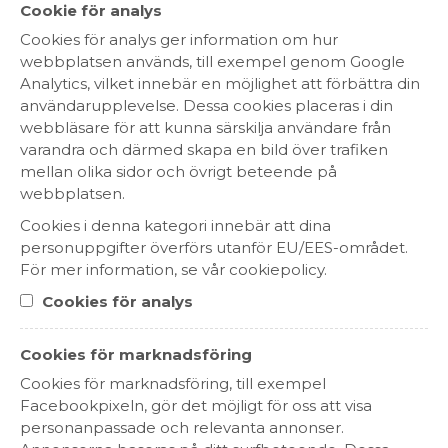
Cookie för analys
Cookies för analys ger information om hur
Information
webbplatsen används, till exempel genom Google
Alkoholhalt
16,4%
Analytics, vilket innebär en möjlighet att förbättra din
Storlek
750 ml
användarupplevelse. Dessa cookies placeras i din
Förpackning
webbläsare för att kunna särskilja användare från
varandra och därmed skapa en bild över trafiken
Detaljer
mellan olika sidor och övrigt beteende på
Antal/kolli
6
webbplatsen.
Förslutning
Syntetkork
Cookies i denna kategori innebär att dina
Innehållet
personuppgifter överförs utanför EU/EES-området.
För mer information, se vår cookiepolicy.
Cookies för analys
HEM
Cookies för marknadsföring
SORTIMENT
Cookies för marknadsföring, till exempel
Facebookpixeln, gör det möjligt för oss att visa
OM OSS
personanpassade och relevanta annonser.