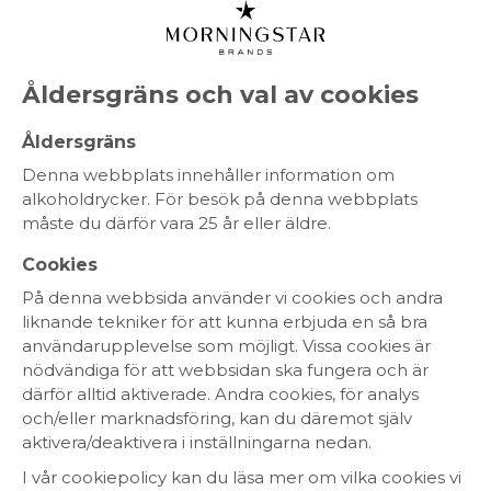
MENY
Åldersgräns och val av cookies
Åldersgräns
Denna webbplats innehåller information om
alkoholdrycker. För besök på denna webbplats
måste du därför vara 25 år eller äldre.
HEM
Cookies
På denna webbsida använder vi cookies och andra
SORTIMENT
liknande tekniker för att kunna erbjuda en så bra
användarupplevelse som möjligt. Vissa cookies är
OM OSS
nödvändiga för att webbsidan ska fungera och är
därför alltid aktiverade. Andra cookies, för analys
HÅLLBARHET
och/eller marknadsföring, kan du däremot själv
aktivera/deaktivera i inställningarna nedan.
KONTAKT
I vår cookiepolicy kan du läsa mer om vilka cookies vi