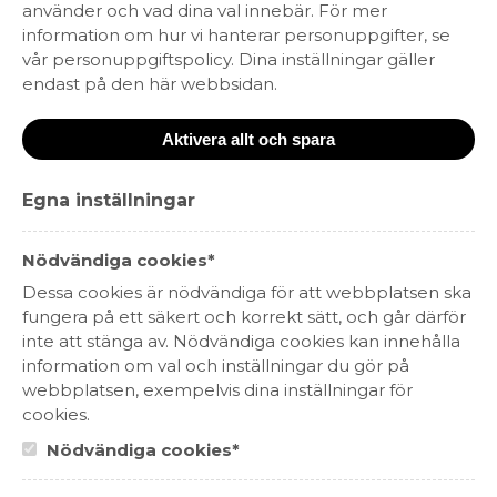
använder och vad dina val innebär. För mer
ENGLISH
information om hur vi hanterar personuppgifter, se
vår personuppgiftspolicy. Dina inställningar gäller
RESTAURANG
endast på den här webbsidan.
PERSONUPPGIFTSPOLICY
Aktivera allt och spara
KARRIÄR
Egna inställningar
Morningstar Brands | Tulegatan 4, 113 53 Stockholm | +46 (0)8 440 85 80 |
info@morningstarbrands.se
Nödvändiga cookies*
Dessa cookies är nödvändiga för att webbplatsen ska
fungera på ett säkert och korrekt sätt, och går därför
inte att stänga av. Nödvändiga cookies kan innehålla
information om val och inställningar du gör på
webbplatsen, exempelvis dina inställningar för
cookies.
Nödvändiga cookies*