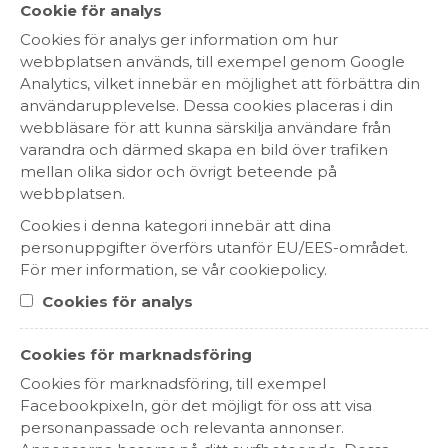
Cookie för analys
att smaka. I munnen utvecklas de rödbäriga
Cookies för analys ger information om hur
nyanserna, och kompletteras av sammansatta läckra
webbplatsen används, till exempel genom Google
toner av hallonkola, kryddor och vanilj. Tanninerna
Analytics, vilket innebär en möjlighet att förbättra din
och fräschören finns där insvepta i den läckra frukten
användarupplevelse. Dessa cookies placeras i din
som tillsammans ger vinet en behaglig finish och
webbläsare för att kunna särskilja användare från
lång eftersmak. Njut ett glas som det är, eller servera
varandra och därmed skapa en bild över trafiken
till grillade eller ugnsbakade grönsaksrätter, pasta
mellan olika sidor och övrigt beteende på
med svamp eller örter, kyckling, ljus kött,
webbplatsen.
hamburgare eller ost.
Cookies i denna kategori innebär att dina
Vulkanisk jord och det havsnära läget präglar
personuppgifter överförs utanför EU/EES-området.
terroiren för vinerna från varumärket Rocklin Ranch.
För mer information, se vår cookiepolicy.
Växlingarna mellan svala nätter och morgnar, och
varma soliga dagar i Salinas-dalen ger druvorna lång
Cookies för analys
tid att mogna. Det ger frukten och vinet fyllighet och
smakdjup. Vingården och vineriet drivs till 100% av
Cookies för marknadsföring
ren och förnybar energi som kommer från
Cookies för marknadsföring, till exempel
vingårdens eget vindkraftverk. Förutom Rocklin
Facebookpixeln, gör det möjligt för oss att visa
Ranch Pinot Noir finns även Rocklin Ranch
personanpassade och relevanta annonser.
Chardonnay och Rocklin Ranch Cabernet Sauvignon