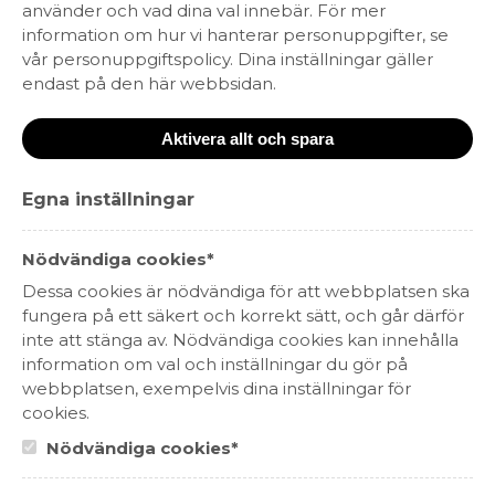
Rocklin Ranch Pinot
använder och vad dina val innebär. För mer
information om hur vi hanterar personuppgifter, se
Noir
vår personuppgiftspolicy. Dina inställningar gäller
endast på den här webbsidan.
179 kr (143,20 kr)
(nr. 53242)
•
Rött vin,
medelfylligt
•
Monterey, Kalifornien, USA
Aktivera allt och spara
FYND – BÄSTA KÖP ”
Ett toppvin i den kaliforniska
Egna inställningar
stilen
”
– Sune Liljevall, Dala-Demokraten, augusti
2023
Nödvändiga cookies*
”generös frukt och god balans mellan den pigga
Dessa cookies är nödvändiga för att webbplatsen ska
fruktsyran och de lätt avrundade tanninerna.”
– In
fungera på ett säkert och korrekt sätt, och går därför
Vino, januari 2023
inte att stänga av. Nödvändiga cookies kan innehålla
information om val och inställningar du gör på
För dig som älskar amerikansk pinot noir! Här har du
webbplatsen, exempelvis dina inställningar för
ett riktigt guldkorn, från den 1 september 2023
cookies.
dessutom till ett fantastiskt pris!
Nödvändiga cookies*
Tonerna av mogna jordgubbar, hallon, örter och
undervegetation stiger upp ur glaset och lockar till