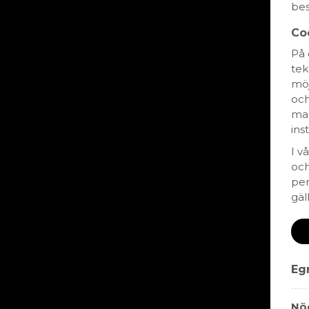
bes
Ekologiskt
KRAV-märkt
Co
På 
tek
möj
och
mar
ins
I v
och
per
gäl
Periquita Reser
99 kr
RÖTT VIN
Egn
PENÍNSULA DE SETÚBAL
PORTUGAL
Nö