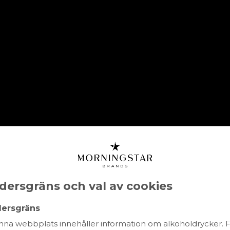
HEM
SORTIMENT
OM OSS
HÅLLBARHET
Touriga naciona
dersgräns och val av cookies
HAMPAGNE
MOUSSERANDE
ROSÉVIN
SPRI
dersgräns
na webbplats innehåller information om alkoholdrycker. 