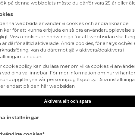
ök på denna webbplats måste du därför vara 25 år eller äld
Fairtrade
Fair for Life
Fair´n Green
WIETA
okies
denna webbsida använder vi cookies och andra liknande
niker för att kunna erbjuda en så bra användarupplevelse
ligt. Vissa cookies är nödvändiga för att webbsidan ska fun
 är därför alltid aktiverade. Andra cookies, för analys och/ell
knadsföring, kan du däremot själv aktivera/deaktivera i
tällningarna nedan.
år cookiepolicy kan du läsa mer om vilka cookies vi använde
 vad dina val innebär. För mer information om hur vi hanter
sonuppgifter, se vår personuppgiftspolicy. Dina inställninga
ler endast på den här webbsidan.
va
Periquita Reserva
Aktivera allt och spara
269 kr
RÖTT VIN
a inställningar
,
PENÍNSULA DE SETÚBAL,
PORTUGAL
dvändiga cookies*