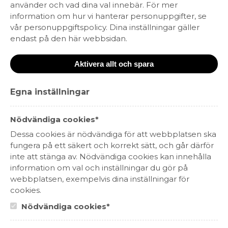
använder och vad dina val innebär. För mer
information om hur vi hanterar personuppgifter, se
vår personuppgiftspolicy. Dina inställningar gäller
endast på den här webbsidan.
Aktivera allt och spara
Egna inställningar
Dooley’s
209 kr
Nödvändiga cookies*
SPRIT
TYSKLAND
Dessa cookies är nödvändiga för att webbplatsen ska
fungera på ett säkert och korrekt sätt, och går därför
inte att stänga av. Nödvändiga cookies kan innehålla
information om val och inställningar du gör på
HEM
webbplatsen, exempelvis dina inställningar för
cookies.
SORTIMENT
Nödvändiga cookies*
OM OSS