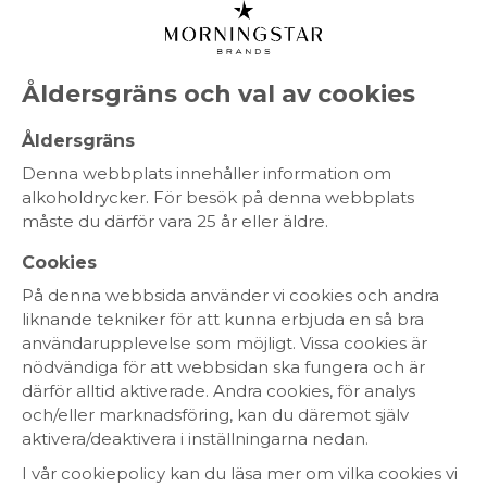
MENY
Åldersgräns och val av cookies
Behn
Åldersgräns
Denna webbplats innehåller information om
alkoholdrycker. För besök på denna webbplats
måste du därför vara 25 år eller äldre.
RÖTT VIN
VITT VIN
CHAMPAGNE
MOUSSERANDE
ROSÉVIN
SPRIT
Cookies
På denna webbsida använder vi cookies och andra
liknande tekniker för att kunna erbjuda en så bra
Ekologiskt
KRAV-märkt
användarupplevelse som möjligt. Vissa cookies är
nödvändiga för att webbsidan ska fungera och är
Fairtrade
Fair for Life
därför alltid aktiverade. Andra cookies, för analys
Fair´n Green
WIETA
och/eller marknadsföring, kan du däremot själv
aktivera/deaktivera i inställningarna nedan.
I vår cookiepolicy kan du läsa mer om vilka cookies vi