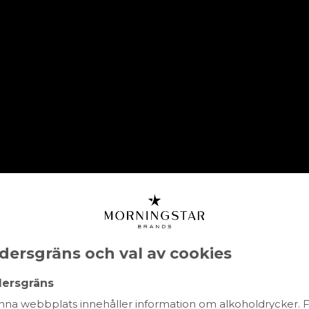
HEM
SORTIMENT
OM OSS
HÅLLBARHET
es Domaine Auri
dersgräns och val av cookies
HAMPAGNE
MOUSSERANDE
ROSÉVIN
SPRI
dersgräns
na webbplats innehåller information om alkoholdrycker. 