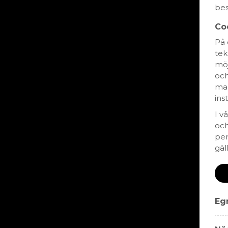
bes
Ekologiskt
KRAV-märkt
Co
På 
tek
möj
och
mar
ins
I v
och
per
gäl
Maison Vialade Pi
Noir
89 kr
Egn
PAYS D'OC, FRANKRIKE