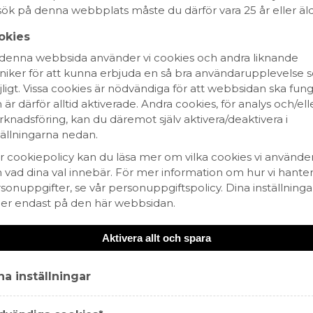
ök på denna webbplats måste du därför vara 25 år eller äld
Fairtrade
Fair for Life
Fair´n Green
WIETA
okies
denna webbsida använder vi cookies och andra liknande
niker för att kunna erbjuda en så bra användarupplevelse
ligt. Vissa cookies är nödvändiga för att webbsidan ska fun
 är därför alltid aktiverade. Andra cookies, för analys och/ell
knadsföring, kan du däremot själv aktivera/deaktivera i
tällningarna nedan.
år cookiepolicy kan du läsa mer om vilka cookies vi använde
 vad dina val innebär. För mer information om hur vi hanter
sonuppgifter, se vår personuppgiftspolicy. Dina inställninga
ler endast på den här webbsidan.
not
Aktivera allt och spara
a inställningar