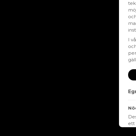
tek
möj
och
mar
ins
I v
och
per
gäl
Egn
Nö
Des
ett
Nöd