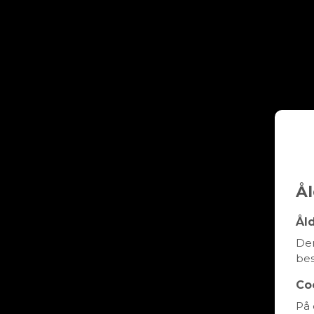
Ål
Ål
Den
bes
Co
På 