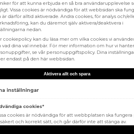
niker för att kunna erbjuda en så bra användarupplevelse
ligt. Vissa cookies är nödvändiga för att webbsidan ska fun
Hitta passande recept hos 
 är därför alltid aktiverade. Andra cookies, för analys och/ell
& Mat
knadsföring, kan du däremot själv aktivera/deaktivera i
tällningarna nedan.
Information
Alkoholhalt
38%
år cookiepolicy kan du läsa mer om vilka cookies vi använde
Storlek
500 ml
 vad dina val innebär. För mer information om hur vi hanter
Förpackning
Flaska
sonuppgifter, se vår personuppgiftspolicy. Dina inställninga
Detaljer
ler endast på den här webbsidan.
Antal/kolli
12
Förslutning
Syntetkork
Producent
Morningtar Brands
Aktivera allt och spara
Innehållet
Smakbeskrivning
Kryddig och frisk smak av citrus, k
och fänkål
a inställningar
Passar till
Serveras kyld som snaps
Om Sverige
dvändiga cookies*
I Sverige talar man om det svenska köket, den matkult
de mattraditioner som finns i Sverige och som omfattar
sa cookies är nödvändiga för att webbplatsen ska fungera
svenska rätter och traditioner runt mat och dryck.
 säkert och korrekt sätt, och går därför inte att stänga av.
vändiga cookies kan innehålla information om val och