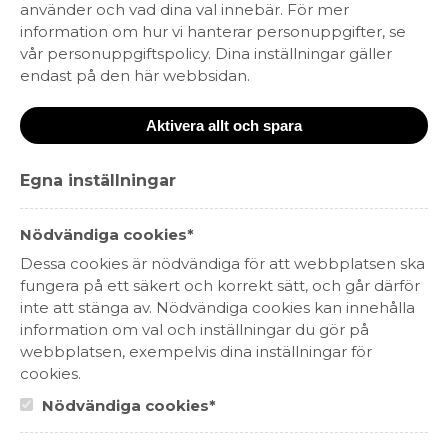
Periquita Rosé Alcohol Free
använder och vad dina val innebär. För mer
information om hur vi hanterar personuppgifter, se
64 kr
(nr. 1931)
•
Alkoholfritt
•
Portugal
vår personuppgiftspolicy. Dina inställningar gäller
endast på den här webbsidan.
Återkommande alkoholfri roséfavorit från Periquita! 15 maj släpps 15000
flaskor i det tillfälliga sortimentet.
Bärig, pärlande dryck med inslag av smultron, röda vinbär, örter och citrus.
Aktivera allt och spara
Serveras vid 8-10°C som sällskapsdryck, till vegetariskt eller till rätter av fisk.
Egna inställningar
Hitta passande recept hos Viva Vin & Mat
Nödvändiga cookies*
Dessa cookies är nödvändiga för att webbplatsen ska
fungera på ett säkert och korrekt sätt, och går därför
Information
inte att stänga av. Nödvändiga cookies kan innehålla
Druvsort
Syrah
Årgång
2025
information om val och inställningar du gör på
Alkoholhalt
0,5%
webbplatsen, exempelvis dina inställningar för
Storlek
750 ml
Förpackning
Lättare glasflaska
cookies.
Detaljer
Nödvändiga cookies*
Nyhet
15 maj 2026
Antal/kolli
12