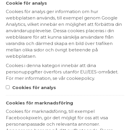
Cookie för analys
Cookies för analys ger information om hur
webbplatsen används, till exempel genom Google
Amicale Rosso Veneto
Analytics, vilket innebär en möjlighet att förbättra din
299 kr
användarupplevelse. Dessa cookies placeras i din
RÖTT VIN
webbläsare för att kunna särskilja användare från
VENETO, ITALIEN
varandra och därmed skapa en bild över trafiken
mellan olika sidor och övrigt beteende på
webbplatsen.
Cookies i denna kategori innebär att dina
HEM
personuppgifter överförs utanför EU/EES-området.
För mer information, se vår cookiepolicy.
SORTIMENT
Cookies för analys
OM OSS
Cookies för marknadsföring
HÅLLBARHET
Cookies för marknadsföring, till exempel
Facebookpixeln, gör det möjligt för oss att visa
KONTAKT
personanpassade och relevanta annonser.