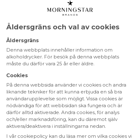
MENY
Åldersgräns och val av cookies
Rondinella
Åldersgräns
Denna webbplats innehåller information om
alkoholdrycker. För besök på denna webbplats
måste du därför vara 25 år eller äldre.
RÖTT VIN
VITT VIN
CHAMPAGNE
MOUSSERANDE
ROSÉVIN
SPRIT
Cookies
På denna webbsida använder vi cookies och andra
liknande tekniker för att kunna erbjuda en så bra
Ekologiskt
KRAV-märkt
användarupplevelse som möjligt. Vissa cookies är
nödvändiga för att webbsidan ska fungera och är
Fairtrade
Fair for Life
därför alltid aktiverade. Andra cookies, för analys
Fair´n Green
WIETA
och/eller marknadsföring, kan du däremot själv
aktivera/deaktivera i inställningarna nedan.
I vår cookiepolicy kan du läsa mer om vilka cookies vi