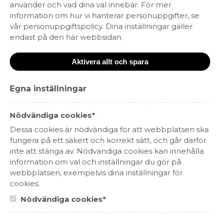
använder och vad dina val innebär. För mer
Ekologiskt
KRAV-märkt
information om hur vi hanterar personuppgifter, se
Fairtrade
Fair for Life
vår personuppgiftspolicy. Dina inställningar gäller
Fair´n Green
WIETA
endast på den här webbsidan.
Aktivera allt och spara
Egna inställningar
Nödvändiga cookies*
Dessa cookies är nödvändiga för att webbplatsen ska
fungera på ett säkert och korrekt sätt, och går därför
inte att stänga av. Nödvändiga cookies kan innehålla
Château de Seguin Bordeaux
information om val och inställningar du gör på
Supérieur
webbplatsen, exempelvis dina inställningar för
cookies.
119 kr
Nödvändiga cookies*
RÖTT VIN
BORDEAUX, FRANKRIKE