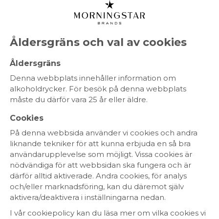
MENY
Åldersgräns och val av cookies
Château de Seguin
Åldersgräns
Denna webbplats innehåller information om
Château de Seguin är en välkänd producent
alkoholdrycker. För besök på denna webbplats
av kvalitetsviner och är beläget i området
måste du därför vara 25 år eller äldre.
Entre-Deux-Mers i Bordeaux. Själva slottet
har anor tillbaka ända till 700-talet och vin
Cookies
har producerats här i nästan 1000 år.
På denna webbsida använder vi cookies och andra
liknande tekniker för att kunna erbjuda en så bra
användarupplevelse som möjligt. Vissa cookies är
nödvändiga för att webbsidan ska fungera och är
RÖTT VIN
VITT VIN
CHAMPAGNE
därför alltid aktiverade. Andra cookies, för analys
MOUSSERANDE
ROSÉVIN
SPRIT
och/eller marknadsföring, kan du däremot själv
aktivera/deaktivera i inställningarna nedan.
I vår cookiepolicy kan du läsa mer om vilka cookies vi