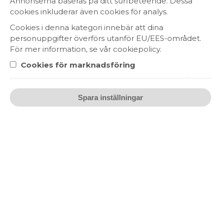
Annonserna baseras på ditt surfbeteende. Dessa
cookies inkluderar även cookies för analys.
Cookies i denna kategori innebär att dina
personuppgifter överförs utanför EU/EES-området.
För mer information, se vår cookiepolicy.
Cookies för marknadsföring
Château de Seguin Cuvée Prestige
169 kr
RÖTT VIN
Spara inställningar
BORDEAUX, FRANKRIKE