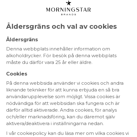
MENY
Åldersgräns och val av cookies
Cabernet Sauvignon
Åldersgräns
Denna webbplats innehåller information om
Cabernet Sauvignon –
alkoholdrycker. För besök på denna webbplats
Världens Mest Älskade
måste du därför vara 25 år eller äldre.
Röda Vin
Cookies
Cabernet Sauvignon är en ikonisk druva, känd för
På denna webbsida använder vi cookies och andra
sina fylliga och smakrika viner med toner av svarta
liknande tekniker för att kunna erbjuda en så bra
vinbär, mörka bär och en hint av ceder och kryddor.
användarupplevelse som möjligt. Vissa cookies är
Hos The Wine Team erbjuder vi ett exklusivt urval av
nödvändiga för att webbsidan ska fungera och är
Cabernet Sauvignon-viner som kombinerar kraft
därför alltid aktiverade. Andra cookies, för analys
med elegans. Perfekta till grillat kött, lamm och
och/eller marknadsföring, kan du däremot själv
smakrika ostar, dessa viner är en given favorit för
aktivera/deaktivera i inställningarna nedan.
vinälskare som söker intensitet och djup.
I vår cookiepolicy kan du läsa mer om vilka cookies vi