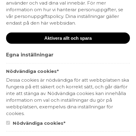
använder och vad dina val innebär. För mer
information om hur vi hanterar personuppgifter, se
RÖTT VIN
VITT VIN
CHAMPAGNE
vår personuppgiftspolicy. Dina inställningar gäller
MOUSSERANDE
ROSÉVIN
SPRIT
endast på den här webbsidan.
Aktivera allt och spara
Ekologiskt
KRAV-märkt
Egna inställningar
Fairtrade
Fair for Life
Fair´n Green
WIETA
Nödvändiga cookies*
Dessa cookies är nödvändiga för att webbplatsen ska
fungera på ett säkert och korrekt sätt, och går därför
inte att stänga av. Nödvändiga cookies kan innehålla
information om val och inställningar du gör på
webbplatsen, exempelvis dina inställningar för
cookies.
Nödvändiga cookies*