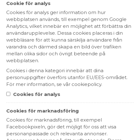
Cookie för analys
Weinert Cabernet Sauvignon
Cookies för analys ger information om hur
209 kr
webbplatsen används, till exempel genom Google
Analytics, vilket innebär en möjlighet att förbättra din
RÖTT VIN
MENDOZA, ARGENTINA
användarupplevelse. Dessa cookies placeras i din
webbläsare för att kunna särskilja användare från
varandra och därmed skapa en bild över trafiken
mellan olika sidor och övrigt beteende på
webbplatsen.
Cookies i denna kategori innebär att dina
personuppgifter överförs utanför EU/EES-området.
För mer information, se vår cookiepolicy.
Cookies för analys
Cookies för marknadsföring
Château de Seguin Bordeaux
Cookies för marknadsföring, till exempel
Supérieur
Facebookpixeln, gör det möjligt för oss att visa
119 kr
personanpassade och relevanta annonser.
RÖTT VIN