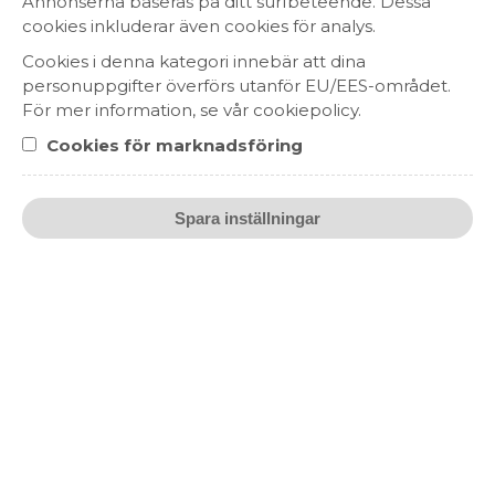
Annonserna baseras på ditt surfbeteende. Dessa
BORDEAUX, FRANKRIKE
cookies inkluderar även cookies för analys.
Cookies i denna kategori innebär att dina
personuppgifter överförs utanför EU/EES-området.
För mer information, se vår cookiepolicy.
Cookies för marknadsföring
Spara inställningar
Château de Seguin Bordeaux
Supérieur Magnum
249 kr
RÖTT VIN
BORDEAUX, FRANKRIKE