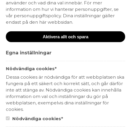
smak och sitt hållbara ursprung. Välj ett vin som
använder och vad dina val innebär. För mer
smakar mer, och känns bättre.
information om hur vi hanterar personuppgifter, se
vår personuppgiftspolicy. Dina inställningar gäller
endast på den här webbsidan.
RÖTT VIN
VITT VIN
CHAMPAGNE
MOUSSERANDE
ROSÉVIN
SPRIT
Aktivera allt och spara
Egna inställningar
Ekologiskt
KRAV-märkt
Nödvändiga cookies*
Fairtrade
Fair for Life
Fair´n Green
WIETA
Dessa cookies är nödvändiga för att webbplatsen ska
fungera på ett säkert och korrekt sätt, och går därför
inte att stänga av. Nödvändiga cookies kan innehålla
information om val och inställningar du gör på
webbplatsen, exempelvis dina inställningar för
cookies.
Nödvändiga cookies*