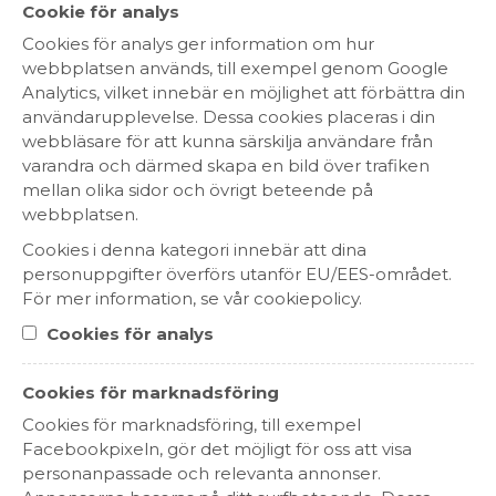
Cookie för analys
Cookies för analys ger information om hur
webbplatsen används, till exempel genom Google
Catch & Release Sauvignon Blanc
Analytics, vilket innebär en möjlighet att förbättra din
Organic Tetra
användarupplevelse. Dessa cookies placeras i din
95 kr
webbläsare för att kunna särskilja användare från
varandra och därmed skapa en bild över trafiken
VITT VIN
mellan olika sidor och övrigt beteende på
FRANKRIKE
webbplatsen.
Cookies i denna kategori innebär att dina
personuppgifter överförs utanför EU/EES-området.
För mer information, se vår cookiepolicy.
Cookies för analys
Cookies för marknadsföring
Cookies för marknadsföring, till exempel
Facebookpixeln, gör det möjligt för oss att visa
personanpassade och relevanta annonser.
Devaux Augusta Brut