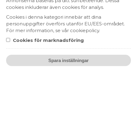
Annonserna baseras på ditt surfbeteende. Dessa
369 kr
cookies inkluderar även cookies för analys.
CHAMPAGNE
Cookies i denna kategori innebär att dina
CHAMPAGNE, FRANKRIKE
personuppgifter överförs utanför EU/EES-området.
För mer information, se vår cookiepolicy.
Cookies för marknadsföring
Spara inställningar
Maison Vialade AOP Languedoc
119 kr
VITT VIN
FRANKRIKE