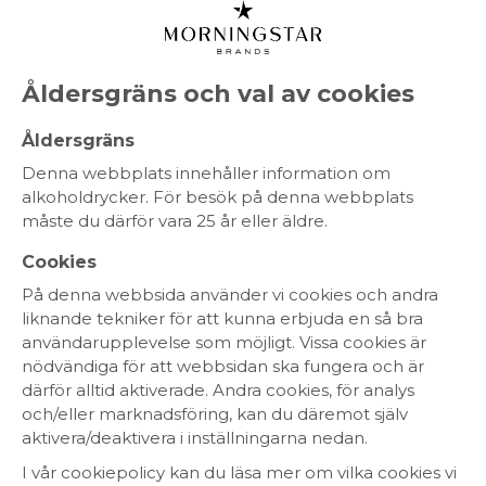
MENY
Åldersgräns och val av cookies
Ekologiskt vin
Åldersgräns
Denna webbplats innehåller information om
Med omtanke om både
alkoholdrycker. För besök på denna webbplats
smak och natur
måste du därför vara 25 år eller äldre.
Vin ska vara gott – både i glaset och för naturen. Våra
Cookies
ekologiska viner
kommer från vingårdar där man
På denna webbsida använder vi cookies och andra
odlar med respekt för miljön, utan syntetiska
liknande tekniker för att kunna erbjuda en så bra
bekämpningsmedel eller konstgödsel - inga
användarupplevelse som möjligt. Vissa cookies är
kemiska medel har använts. Resultatet blir rena,
nödvändiga för att webbsidan ska fungera och är
balanserade viner där druvornas naturliga karaktär
därför alltid aktiverade. Andra cookies, för analys
får ta plats.
och/eller marknadsföring, kan du däremot själv
aktivera/deaktivera i inställningarna nedan.
Här hittar du både
ekologiskt vitt
,
rött
och
mousserande vin
– noga utvalt för sin
I vår cookiepolicy kan du läsa mer om vilka cookies vi